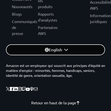
les
Accessibilit
Nouveautés
produits
AWS
Blogs
Rapports
Information
d'analystes
Communiqués
juridiques
de
Partenaires
presse
AWS
English
Amazon est un employeur qui souscrit aux principes d’équité en
matière d’emploi : minorités, femmes, handicaps, seniors,
identité de genre, orientation sexuelle, âge.
Retour en haut de la page