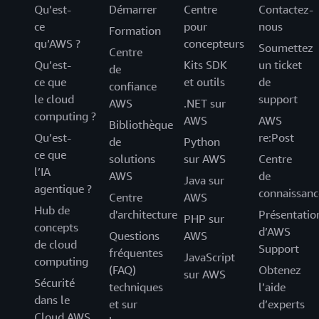
Qu’est-
Démarrer
Centre
Contactez-
ce
pour
nous
Formation
qu’AWS ?
concepteurs
Soumettez
Centre
Qu’est-
Kits SDK
un ticket
de
ce que
et outils
de
confiance
le cloud
support
AWS
.NET sur
computing ?
AWS
AWS
Bibliothèque
Qu’est-
re:Post
de
Python
ce que
solutions
sur AWS
Centre
l’IA
AWS
de
Java sur
agentique ?
connaissanc
Centre
AWS
Hub de
d'architecture
Présentatio
PHP sur
concepts
d’AWS
Questions
AWS
de cloud
Support
fréquentes
JavaScript
computing
(FAQ)
Obtenez
sur AWS
Sécurité
techniques
l’aide
dans le
et sur
d’experts
Cloud AWS