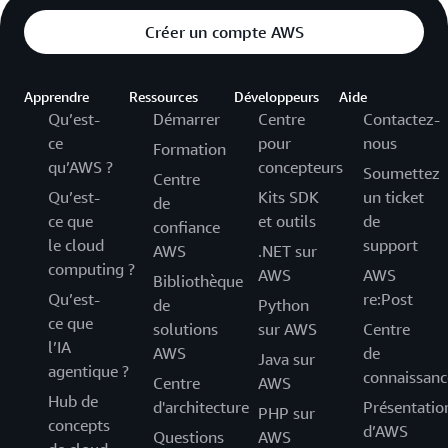
Créer un compte AWS
Apprendre
Ressources
Développeurs
Aide
Qu’est-
Démarrer
Centre
Contactez-
ce
pour
nous
Formation
qu’AWS ?
concepteurs
Soumettez
Centre
Qu’est-
Kits SDK
un ticket
de
ce que
et outils
de
confiance
le cloud
support
AWS
.NET sur
computing ?
AWS
AWS
Bibliothèque
Qu’est-
re:Post
de
Python
ce que
solutions
sur AWS
Centre
l’IA
AWS
de
Java sur
agentique ?
connaissanc
Centre
AWS
Hub de
d'architecture
Présentatio
PHP sur
concepts
d’AWS
Questions
AWS