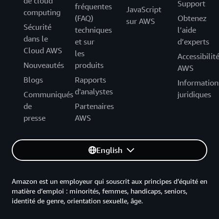
de cloud
Support
fréquentes
JavaScript
computing
(FAQ)
Obtenez
sur AWS
Sécurité
techniques
l’aide
dans le
et sur
d’experts
Cloud AWS
les
Accessibilit
Nouveautés
produits
AWS
Blogs
Rapports
Information
d'analystes
Communiqués
juridiques
de
Partenaires
presse
AWS
English
Amazon est un employeur qui souscrit aux principes d’équité en
matière d’emploi : minorités, femmes, handicaps, seniors,
identité de genre, orientation sexuelle, âge.