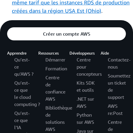
même tarif que les instances RDS de production
créées dans la région USA Est (Ohio)
.
Créer un compte AWS
Apprendre
Ressources
Développeurs
Aide
Qu’est-
Démarrer
Centre
Contactez-
ce
pour
nous
Formation
qu’AWS ?
concepteurs
Soumettez
Centre
Qu’est-
Kits SDK
un ticket
de
ce que
et outils
de
confiance
le cloud
support
AWS
.NET sur
computing ?
AWS
AWS
Bibliothèque
Qu’est-
re:Post
de
Python
ce que
solutions
sur AWS
Centre
l’IA
AWS
de
Java sur