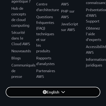
agentique ?
connaissanc
Centre
AWS
Hub de
d'architecture
Présentatio
PHP sur
concepts
d’AWS
Questions
AWS
de cloud
Support
fréquentes
JavaScript
computing
(FAQ)
Obtenez
sur AWS
Sécurité
techniques
l’aide
dans le
et sur
d’experts
Cloud AWS
les
Accessibilit
Nouveautés
produits
AWS
Blogs
Rapports
Information
d'analystes
Communiqués
juridiques
de
Partenaires
presse
AWS
English