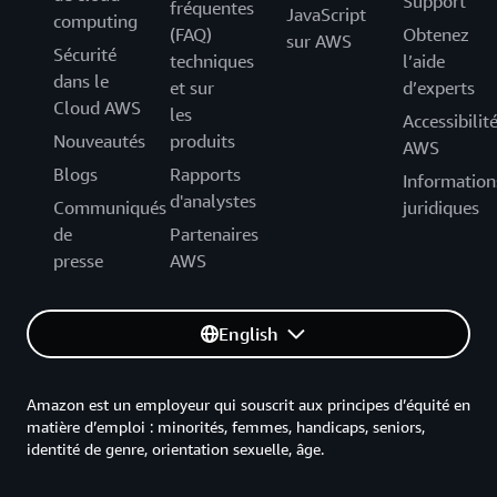
Support
fréquentes
JavaScript
computing
(FAQ)
Obtenez
sur AWS
Sécurité
techniques
l’aide
dans le
et sur
d’experts
Cloud AWS
les
Accessibilit
Nouveautés
produits
AWS
Blogs
Rapports
Information
d'analystes
Communiqués
juridiques
de
Partenaires
presse
AWS
English
Amazon est un employeur qui souscrit aux principes d’équité en
matière d’emploi : minorités, femmes, handicaps, seniors,
identité de genre, orientation sexuelle, âge.