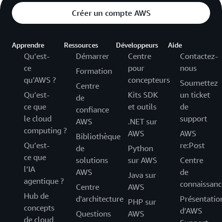
Créer un compte AWS
Apprendre
Ressources
Développeurs
Aide
Qu’est-
Démarrer
Centre
Contactez-
ce
pour
nous
Formation
qu’AWS ?
concepteurs
Soumettez
Centre
Qu’est-
Kits SDK
un ticket
de
ce que
et outils
de
confiance
le cloud
support
AWS
.NET sur
computing ?
AWS
AWS
Bibliothèque
Qu’est-
re:Post
de
Python
ce que
solutions
sur AWS
Centre
l’IA
AWS
de
Java sur
agentique ?
connaissanc
Centre
AWS
Hub de
d'architecture
Présentatio
PHP sur
concepts
d’AWS
Questions
AWS
de cloud