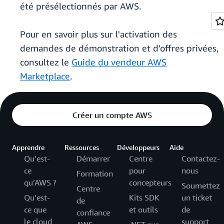
été présélectionnés par AWS.
Pour en savoir plus sur l'activation des
demandes de démonstration et d'offres privées,
consultez le
Guide du vendeur AWS
Marketplace
.
Créer un compte AWS
Apprendre
Ressources
Développeurs
Aide
Qu’est-
Démarrer
Centre
Contactez-
ce
pour
nous
Formation
qu’AWS ?
concepteurs
Soumettez
Centre
Qu’est-
Kits SDK
un ticket
de
ce que
et outils
de
confiance
le cloud
support