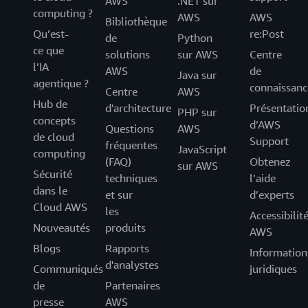
AWS
.NET sur
computing ?
AWS
AWS
Bibliothèque
Qu’est-
re:Post
de
Python
ce que
solutions
sur AWS
Centre
l’IA
AWS
de
Java sur
agentique ?
connaissanc
Centre
AWS
Hub de
d'architecture
Présentatio
PHP sur
concepts
d’AWS
Questions
AWS
de cloud
Support
fréquentes
JavaScript
computing
(FAQ)
Obtenez
sur AWS
Sécurité
techniques
l’aide
dans le
et sur
d’experts
Cloud AWS
les
Accessibilit
Nouveautés
produits
AWS
Blogs
Rapports
Information
d'analystes
Communiqués
juridiques
de
Partenaires
presse
AWS