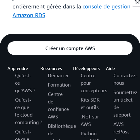
entièrement gérée dans la
console de gestion
Amazon RDS
.
Créer un compte AWS
Apprendre
Ressources
Développeurs
Aide
Qu’est-
Démarrer
Centre
Contactez-
ce
pour
nous
Formation
qu’AWS ?
concepteurs
Soumettez
Centre
Qu’est-
Kits SDK
un ticket
de
ce que
et outils
de
confiance
le cloud
support
AWS
.NET sur
computing ?
AWS
AWS
Bibliothèque
Qu’est-
re:Post
de
Python
ce que