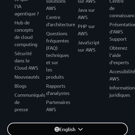
solutions
sur AWS
Centre
l’IA
AWS
de
Java sur
agentique ?
connaissanc
Centre
AWS
Hub de
d'architecture
Présentatio
PHP sur
concepts
d’AWS
Questions
AWS
de cloud
Support
fréquentes
JavaScript
computing
(FAQ)
Obtenez
sur AWS
Sécurité
techniques
l’aide
dans le
et sur
d’experts
Cloud AWS
les
Accessibilit
Nouveautés
produits
AWS
Blogs
Rapports
Information
d'analystes
Communiqués
juridiques
de
Partenaires
presse
AWS
English