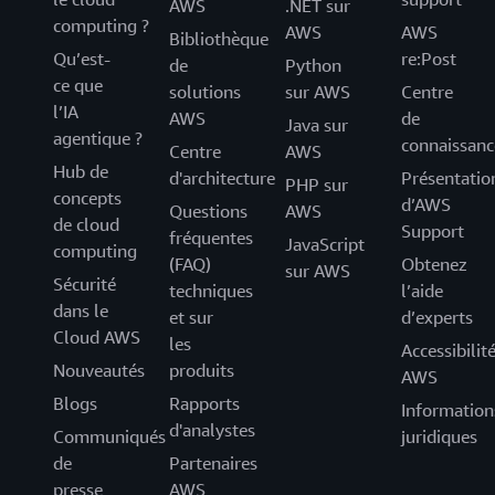
AWS
.NET sur
computing ?
AWS
AWS
Bibliothèque
Qu’est-
re:Post
de
Python
ce que
solutions
sur AWS
Centre
l’IA
AWS
de
Java sur
agentique ?
connaissanc
Centre
AWS
Hub de
d'architecture
Présentatio
PHP sur
concepts
d’AWS
Questions
AWS
de cloud
Support
fréquentes
JavaScript
computing
(FAQ)
Obtenez
sur AWS
Sécurité
techniques
l’aide
dans le
et sur
d’experts
Cloud AWS
les
Accessibilit
Nouveautés
produits
AWS
Blogs
Rapports
Information
d'analystes
Communiqués
juridiques
de
Partenaires
presse
AWS