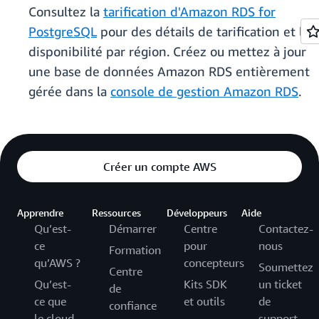
Consultez la
tarification d'Amazon RDS for
PostgreSQL
pour des détails de tarification et la
disponibilité par région. Créez ou mettez à jour
une base de données Amazon RDS entièrement
gérée dans la
console de gestion Amazon RDS
.
Créer un compte AWS
Apprendre
Ressources
Développeurs
Aide
Qu’est-
Démarrer
Centre
Contactez-
ce
pour
nous
Formation
qu’AWS ?
concepteurs
Soumettez
Centre
Qu’est-
Kits SDK
un ticket
de
ce que
et outils
de
confiance
le cloud
support