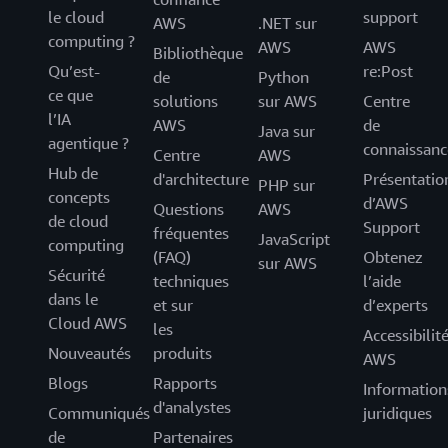
le cloud
support
AWS
.NET sur
computing ?
AWS
AWS
Bibliothèque
Qu’est-
re:Post
de
Python
ce que
solutions
sur AWS
Centre
l’IA
AWS
de
Java sur
agentique ?
connaissanc
Centre
AWS
Hub de
d'architecture
Présentatio
PHP sur
concepts
d’AWS
Questions
AWS
de cloud
Support
fréquentes
JavaScript
computing
(FAQ)
Obtenez
sur AWS
Sécurité
techniques
l’aide
dans le
et sur
d’experts
Cloud AWS
les
Accessibilit
Nouveautés
produits
AWS
Blogs
Rapports
Information
d'analystes
Communiqués
juridiques
de
Partenaires