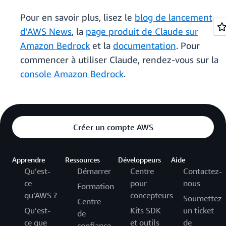
Pour en savoir plus, lisez le
blog de lancement
d'AWS News
, la
page produit de Claude sur
Amazon Bedrock
et la
documentation
. Pour
commencer à utiliser Claude, rendez-vous sur la
console Amazon Bedrock
.
Créer un compte AWS
Apprendre
Ressources
Développeurs
Aide
Qu’est-
Démarrer
Centre
Contactez-
ce
pour
nous
Formation
qu’AWS ?
concepteurs
Soumettez
Centre
Qu’est-
Kits SDK
un ticket
de
ce que
et outils
de
confiance