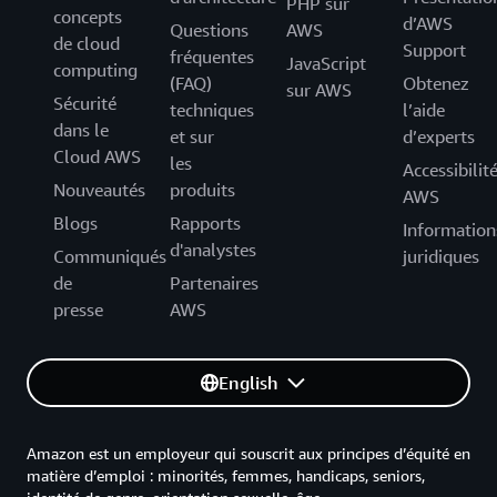
PHP sur
concepts
d’AWS
Questions
AWS
de cloud
Support
fréquentes
JavaScript
computing
(FAQ)
Obtenez
sur AWS
Sécurité
techniques
l’aide
dans le
et sur
d’experts
Cloud AWS
les
Accessibilit
Nouveautés
produits
AWS
Blogs
Rapports
Information
d'analystes
Communiqués
juridiques
de
Partenaires
presse
AWS
English
Amazon est un employeur qui souscrit aux principes d’équité en
matière d’emploi : minorités, femmes, handicaps, seniors,