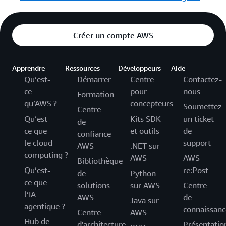
Créer un compte AWS
Apprendre
Ressources
Développeurs
Aide
Qu’est-
Démarrer
Centre
Contactez-
ce
pour
nous
Formation
qu’AWS ?
concepteurs
Soumettez
Centre
Qu’est-
Kits SDK
un ticket
de
ce que
et outils
de
confiance
le cloud
support
AWS
.NET sur
computing ?
AWS
AWS
Bibliothèque
Qu’est-
re:Post
de
Python
ce que
solutions
sur AWS
Centre
l’IA
AWS
de
Java sur
agentique ?
connaissanc
Centre
AWS
Hub de
d'architecture
Présentatio