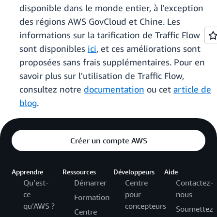
disponible dans le monde entier, à l'exception
des régions AWS GovCloud et Chine. Les
informations sur la tarification de Traffic Flow
sont disponibles
ici
, et ces améliorations sont
proposées sans frais supplémentaires. Pour en
savoir plus sur l'utilisation de Traffic Flow,
consultez notre
documentation
ou cet
article de
blog
.
Créer un compte AWS
Apprendre
Ressources
Développeurs
Aide
Qu’est-
Démarrer
Centre
Contactez-
ce
pour
nous
Formation
qu’AWS ?
concepteurs
Soumettez
Centre