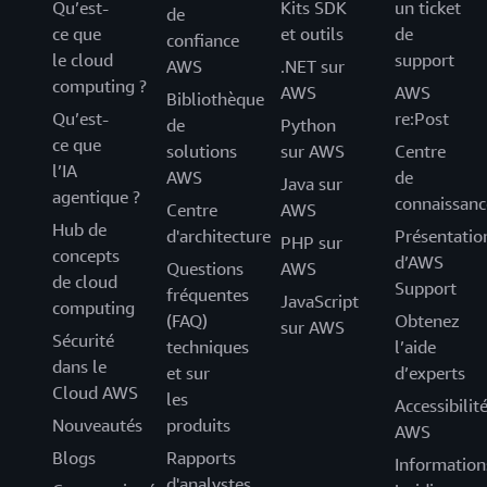
Qu’est-
Kits SDK
un ticket
de
ce que
et outils
de
confiance
le cloud
support
AWS
.NET sur
computing ?
AWS
AWS
Bibliothèque
Qu’est-
re:Post
de
Python
ce que
solutions
sur AWS
Centre
l’IA
AWS
de
Java sur
agentique ?
connaissanc
Centre
AWS
Hub de
d'architecture
Présentatio
PHP sur
concepts
d’AWS
Questions
AWS
de cloud
Support
fréquentes
JavaScript
computing
(FAQ)
Obtenez
sur AWS
Sécurité
techniques
l’aide
dans le
et sur
d’experts
Cloud AWS
les
Accessibilit
Nouveautés
produits
AWS
Blogs
Rapports
Information
d'analystes