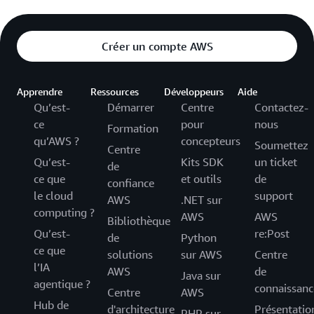
Créer un compte AWS
Apprendre
Ressources
Développeurs
Aide
Qu’est-
Démarrer
Centre
Contactez-
ce
pour
nous
Formation
qu’AWS ?
concepteurs
Soumettez
Centre
Qu’est-
Kits SDK
un ticket
de
ce que
et outils
de
confiance
le cloud
support
AWS
.NET sur
computing ?
AWS
AWS
Bibliothèque
Qu’est-
re:Post
de
Python
ce que
solutions
sur AWS
Centre
l’IA
AWS
de
Java sur
agentique ?
connaissanc
Centre
AWS
Hub de
d'architecture
Présentatio
PHP sur