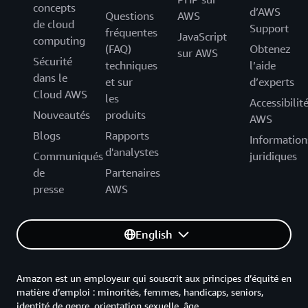
concepts
d’AWS
Questions
AWS
de cloud
Support
fréquentes
JavaScript
computing
(FAQ)
Obtenez
sur AWS
Sécurité
techniques
l’aide
dans le
et sur
d’experts
Cloud AWS
les
Accessibilit
Nouveautés
produits
AWS
Blogs
Rapports
Information
d'analystes
Communiqués
juridiques
de
Partenaires
presse
AWS
English
Amazon est un employeur qui souscrit aux principes d’équité en
matière d’emploi : minorités, femmes, handicaps, seniors,
identité de genre, orientation sexuelle, âge.