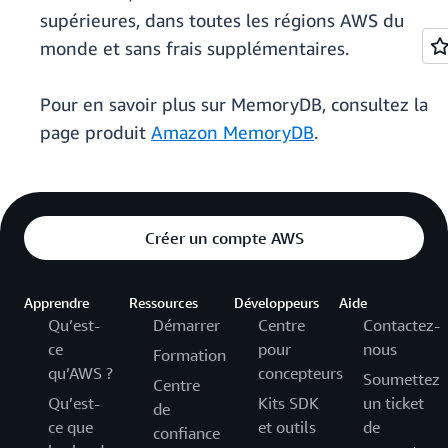
supérieures, dans toutes les régions AWS du
monde et sans frais supplémentaires.
Pour en savoir plus sur MemoryDB, consultez la
page produit
Amazon MemoryDB
.
Créer un compte AWS
Apprendre
Ressources
Développeurs
Aide
Qu’est-
Démarrer
Centre
Contactez-
ce
pour
nous
Formation
qu’AWS ?
concepteurs
Soumettez
Centre
Qu’est-
Kits SDK
un ticket
de
ce que
et outils
de
confiance