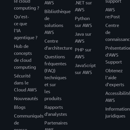
le cloud
support
AWS
.NET sur
computing ?
AWS
AWS
Bibliothèque
Qu’est-
re:Post
de
Python
ce que
solutions
sur AWS
Centre
l’IA
AWS
de
Java sur
agentique ?
connaissanc
Centre
AWS
Hub de
d'architecture
Présentatio
PHP sur
concepts
d’AWS
Questions
AWS
de cloud
Support
fréquentes
JavaScript
computing
(FAQ)
Obtenez
sur AWS
Sécurité
techniques
l’aide
dans le
et sur
d’experts
Cloud AWS
les
Accessibilit
Nouveautés
produits
AWS
Blogs
Rapports
Information
d'analystes
Communiqués
juridiques
de
Partenaires
presse
AWS