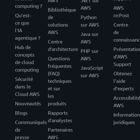
AWS
.NET sur
computing ?
AWS
AWS
Bibliothèque
Qu’est-
re:Post
de
Python
ce que
solutions
sur AWS
Centre
l’IA
AWS
de
Java sur
agentique ?
connaissanc
Centre
AWS
Hub de
d'architecture
Présentatio
PHP sur
concepts
d’AWS
Questions
AWS
de cloud
Support
fréquentes
JavaScript
computing
(FAQ)
Obtenez
sur AWS
Sécurité
techniques
l’aide
dans le
et sur
d’experts
Cloud AWS
les
Accessibilit
Nouveautés
produits
AWS
Blogs
Rapports
Information
d'analystes
Communiqués
juridiques
de
Partenaires
presse
AWS