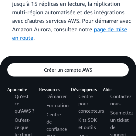
jusqu'à 15 réplicas en lecture, la réplication
multi-région automatisée et des intégrations
avec d'autres services AWS. Pour démarrer avec
Amazon Aurora, consultez notre
page de mise
en route
.
Créer un compte AWS
Apprendre
Ressources
Développeurs
Aide
Qu’est-
Démarrer
Centre
Contactez-
ce
pour
nous
Formation
qu’AWS ?
concepteurs
Soumettez
Centre
Qu’est-
Kits SDK
un ticket
de
ce que
et outils
de
confiance
le cloud
support