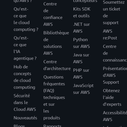
qu’AWS ?
concepteurs
Soumettez
Centre
Qu’est-
Kits SDK
un ticket
de
ce que
et outils
de
confiance
le cloud
support
AWS
.NET sur
computing ?
AWS
AWS
Bibliothèque
Qu’est-
re:Post
de
Python
ce que
solutions
sur AWS
Centre
l’IA
AWS
de
Java sur
agentique ?
connaissanc
Centre
AWS
Hub de
d'architecture
Présentatio
PHP sur
concepts
d’AWS
Questions
AWS
de cloud
Support
fréquentes
JavaScript
computing
(FAQ)
Obtenez
sur AWS
Sécurité
techniques
l’aide
dans le
et sur
d’experts
Cloud AWS
les
Accessibilit
Nouveautés
produits
AWS
Blogs
Rapports