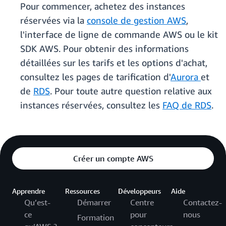
Pour commencer, achetez des instances
réservées via la
console de gestion AWS
,
l'interface de ligne de commande AWS ou le kit
SDK AWS. Pour obtenir des informations
détaillées sur les tarifs et les options d'achat,
consultez les pages de tarification d'
Aurora
et
de
RDS
. Pour toute autre question relative aux
instances réservées, consultez les
FAQ de RDS
.
Créer un compte AWS
Apprendre
Ressources
Développeurs
Aide
Qu’est-
Démarrer
Centre
Contactez-
ce
pour
nous
Formation