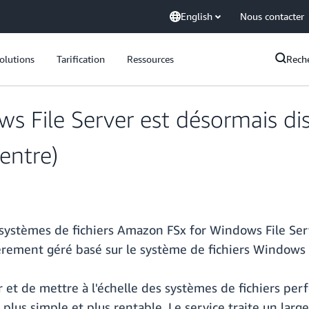
English
Nous contacter
olutions
Tarification
Ressources
Rech
 File Server est désormais dis
entre)
 systèmes de fichiers Amazon FSx for Windows File Se
èrement géré basé sur le système de fichiers Windows 
 et de mettre à l'échelle des systèmes de fichiers pe
plus simple et plus rentable. Le service traite un large