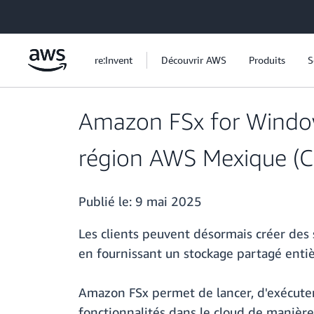
Passer au contenu principal
re:Invent
Découvrir AWS
Produits
S
Amazon FSx for Windows
région AWS Mexique (C
Publié le:
9 mai 2025
Les clients peuvent désormais créer des
en fournissant un stockage partagé enti
Amazon FSx permet de lancer, d'exécuter
fonctionnalités dans le cloud de manière 