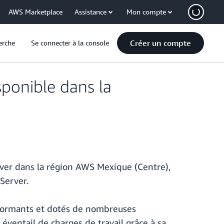
AWS Marketplace
Assistance
Mon compte
Créer un compte
erche
Se connecter à la console
ponible dans la
rver dans la région AWS Mexique (Centre),
Server.
rformants et dotés de nombreuses
 éventail de charges de travail grâce à sa