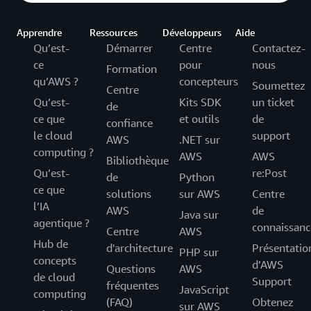
Apprendre
Ressources
Développeurs
Aide
Qu’est-
Démarrer
Centre
Contactez-
ce
pour
nous
Formation
qu’AWS ?
concepteurs
Soumettez
Centre
Qu’est-
Kits SDK
un ticket
de
ce que
et outils
de
confiance
le cloud
support
AWS
.NET sur
computing ?
AWS
AWS
Bibliothèque
Qu’est-
re:Post
de
Python
ce que
solutions
sur AWS
Centre
l’IA
AWS
de
Java sur
agentique ?
connaissanc
Centre
AWS
Hub de
d'architecture
Présentatio
PHP sur
concepts
d’AWS
Questions
AWS
de cloud
Support
fréquentes
JavaScript
computing
(FAQ)
Obtenez
sur AWS