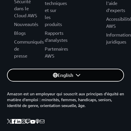
Sécurité
techniques
l’aide
dans le
et sur
d’experts
Cloud AWS
les
Accessibilit
Nouveautés
produits
AWS
Blogs
Rapports
Information
d'analystes
Communiqués
juridiques
de
Partenaires
presse
AWS
English
Amazon est un employeur qui souscrit aux principes d’équité en
matière d’emploi : minorités, femmes, handicaps, seniors,
identité de genre, orientation sexuelle, âge.