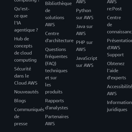
AWS
AWS
Bibliothèque
Qu’est-
re:Post
de
Python
ce que
solutions
sur AWS
Centre
l’IA
AWS
de
Java sur
agentique ?
connaissanc
Centre
AWS
Hub de
d'architecture
Présentatio
PHP sur
concepts
d’AWS
Questions
AWS
de cloud
Support
fréquentes
JavaScript
computing
(FAQ)
Obtenez
sur AWS
Sécurité
techniques
l’aide
dans le
et sur
d’experts
Cloud AWS
les
Accessibilit
Nouveautés
produits
AWS
Blogs
Rapports
Information
d'analystes
Communiqués
juridiques
de
Partenaires
presse
AWS