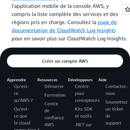
l'application mobile de la console AWS, y
compris la liste complète des services et des
régions pris en charge. Consultez la
page de
documentation de CloudWatch Log Insights
pour en savoir plus sur CloudWatch Log Insights.
Créer un compte AWS
Apprendre
Ressources
Développeurs
Aide
Qu’est-
Démarrer
Centre
Contactez-
ce
pour
nous
Formation
qu’AWS ?
concepteurs
Soumettez
Centre
Qu’est-
Kits SDK
un ticket
de
ce que
et outils
de
confiance
le cloud
support
AWS
.NET sur
computing ?