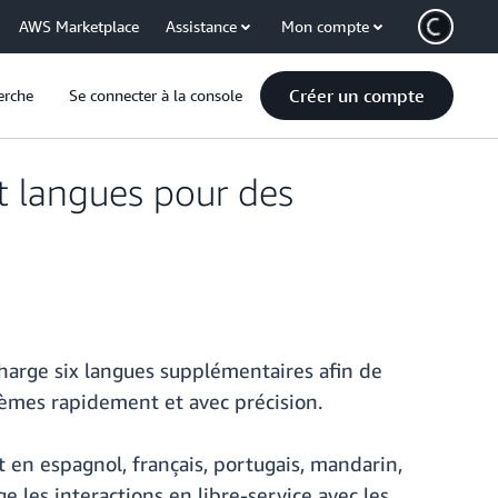
AWS Marketplace
Assistance
Mon compte
Créer un compte
erche
Se connecter à la console
 langues pour des
charge six langues supplémentaires afin de
lèmes rapidement et avec précision.
t en espagnol, français, portugais, mandarin,
 les interactions en libre-service avec les