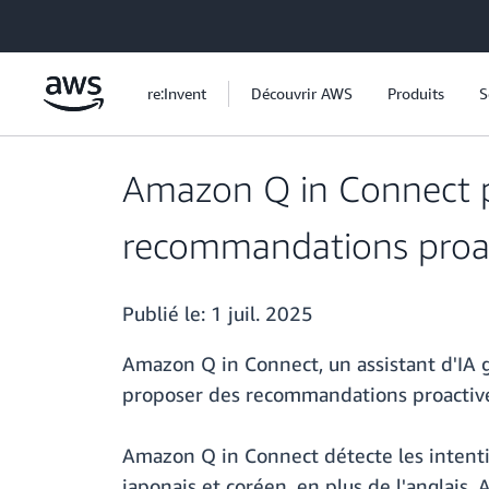
Passer au contenu principal
re:Invent
Découvrir AWS
Produits
S
Amazon Q in Connect p
recommandations proa
Publié le:
1 juil. 2025
Amazon Q in Connect, un assistant d'IA g
proposer des recommandations proactives
Amazon Q in Connect détecte les intention
japonais et coréen, en plus de l'anglais