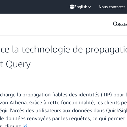
English
Nous contacter
Rech
e la technologie de propagatio
ct Query
harge la propagation fiables des identités (TIP) pour 
 Athena. Grâce à cette fonctionnalité, les clients pe
régir l'accès des utilisateurs aux données dans QuickSi
s de données renvoyées par les requêtes, ce qui permet
us, cliquez
ici
.