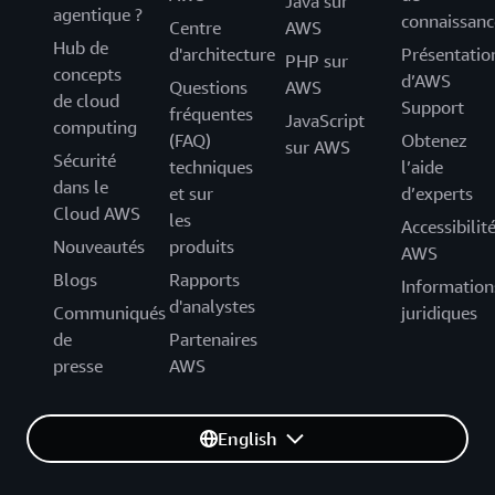
Java sur
agentique ?
connaissanc
Centre
AWS
Hub de
d'architecture
Présentatio
PHP sur
concepts
d’AWS
Questions
AWS
de cloud
Support
fréquentes
JavaScript
computing
(FAQ)
Obtenez
sur AWS
Sécurité
techniques
l’aide
dans le
et sur
d’experts
Cloud AWS
les
Accessibilit
Nouveautés
produits
AWS
Blogs
Rapports
Information
d'analystes
Communiqués
juridiques
de
Partenaires
presse
AWS
English