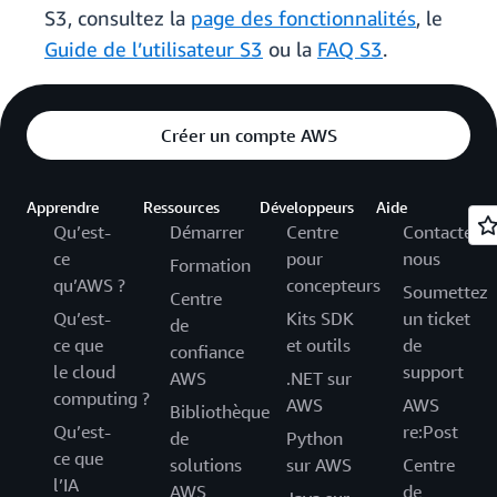
S3, consultez la
page des fonctionnalités
, le
Guide de l’utilisateur S3
ou la
FAQ S3
.
Créer un compte AWS
Apprendre
Ressources
Développeurs
Aide
Qu’est-
Démarrer
Centre
Contactez-
ce
pour
nous
Formation
qu’AWS ?
concepteurs
Soumettez
Centre
Qu’est-
Kits SDK
un ticket
de
ce que
et outils
de
confiance
le cloud
support
AWS
.NET sur
computing ?
AWS
AWS
Bibliothèque
Qu’est-
re:Post
de
Python
ce que
solutions
sur AWS
Centre
l’IA
AWS
de