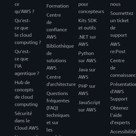
ce
pour
nous
Formation
qu’AWS ?
concepteurs
Soumettez
Centre
Qu’est-
Kits SDK
un ticket
de
ce que
et outils
de
confiance
le cloud
support
AWS
.NET sur
computing ?
AWS
AWS
Bibliothèque
Qu’est-
re:Post
de
Python
ce que
solutions
sur AWS
Centre
l’IA
AWS
de
Java sur
agentique ?
connaissanc
Centre
AWS
Hub de
d'architecture
Présentatio
PHP sur
concepts
d’AWS
Questions
AWS
de cloud
Support
fréquentes
JavaScript
computing
(FAQ)
Obtenez
sur AWS
Sécurité
techniques
l’aide
dans le
et sur
d’experts
Cloud AWS
les
Accessibilit