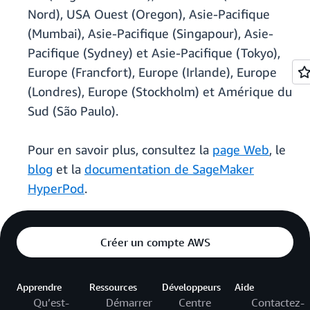
Nord), USA Ouest (Oregon), Asie-Pacifique
(Mumbai), Asie-Pacifique (Singapour), Asie-
Pacifique (Sydney) et Asie-Pacifique (Tokyo),
Europe (Francfort), Europe (Irlande), Europe
(Londres), Europe (Stockholm) et Amérique du
Sud (São Paulo).
Pour en savoir plus, consultez la
page Web
, le
blog
et la
documentation de SageMaker
HyperPod
.
Créer un compte AWS
Apprendre
Ressources
Développeurs
Aide
Qu’est-
Démarrer
Centre
Contactez-