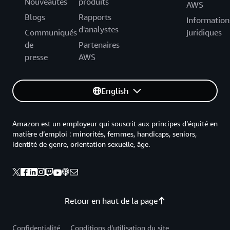
Nouveautés
produits
AWS
Blogs
Rapports
Information
d'analystes
Communiqués
juridiques
de
Partenaires
presse
AWS
English
Amazon est un employeur qui souscrit aux principes d’équité en
matière d’emploi : minorités, femmes, handicaps, seniors,
identité de genre, orientation sexuelle, âge.
Retour en haut de la page
Confidentialité
Conditions d’utilisation du site