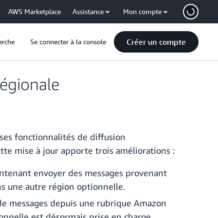
AWS Marketplace
Assistance
Mon compte
Créer un compte
erche
Se connecter à la console
régionale
es fonctionnalités de diffusion
ette mise à jour apporte trois améliorations :
ntenant envoyer des messages provenant
s une autre région optionnelle.
 de messages depuis une rubrique Amazon
nnelle est désormais prise en charge.