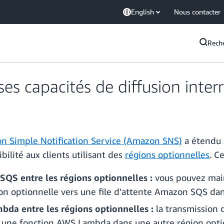
English
Nous contacter
Rech
s capacités de diffusion inter
n Simple Notification Service (Amazon SNS)
a étendu s
ibilité aux clients utilisant des
régions optionnelles
. C
QS entre les régions optionnelles :
vous pouvez mai
n optionnelle vers une file d'attente Amazon SQS dan
da entre les régions optionnelles :
la transmission
 une fonction AWS Lambda dans une autre région optio