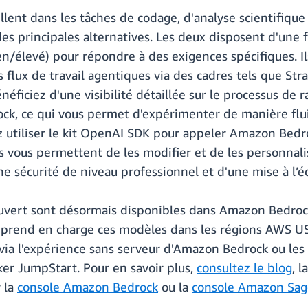
lent dans les tâches de codage, d'analyse scientifiq
s principales alternatives. Les deux disposent d'une 
/élevé) pour répondre à des exigences spécifiques. Ils
s flux de travail agentiques via des cadres tels que St
éficiez d'une visibilité détaillée sur le processus d
ck, ce qui vous permet d'expérimenter de manière fluid
vez utiliser le kit OpenAI SDK pour appeler Amazon Be
s vous permettent de les modifier et de les personnali
ne sécurité de niveau professionnel et d'une mise à l’éc
vert sont désormais disponibles dans Amazon Bedroc
end en charge ces modèles dans les régions AWS USA E
 via l'expérience sans serveur d'Amazon Bedrock ou le
r JumpStart. Pour en savoir plus,
consultez le blog
, l
 la
console Amazon Bedrock
ou la
console Amazon Sag