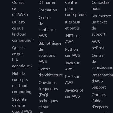
Qu’est-
Démarrer
Centre
Contactez-
ce
pour
nous
Formation
qu’AWS ?
concepteurs
Soumettez
Centre
Qu’est-
Kits SDK
un ticket
de
ce que
et outils
de
confiance
le cloud
support
AWS
.NET sur
computing ?
AWS
AWS
Bibliothèque
Qu’est-
re:Post
de
Python
ce que
solutions
sur AWS
Centre
l’IA
AWS
de
Java sur
agentique ?
connaissanc
Centre
AWS
Hub de
d'architecture
Présentatio
PHP sur
concepts
d’AWS
Questions
AWS
de cloud
Support
fréquentes
JavaScript
computing
(FAQ)
Obtenez
sur AWS
Sécurité
techniques
l’aide
dans le
et sur
d’experts
Cloud AWS
les