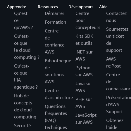
Apprendre
Ressources
Développeurs
Aide
Qu’est-
Démarrer
Centre
Contactez-
ce
pour
nous
Formation
qu’AWS ?
concepteurs
Soumettez
Centre
Qu’est-
Kits SDK
un ticket
de
ce que
et outils
de
confiance
le cloud
support
AWS
.NET sur
computing ?
AWS
AWS
Bibliothèque
Qu’est-
re:Post
de
Python
ce que
solutions
sur AWS
Centre
l’IA
AWS
de
Java sur
agentique ?
connaissanc
Centre
AWS
Hub de
d'architecture
Présentatio
PHP sur
concepts
d’AWS
Questions
AWS
de cloud
Support
fréquentes
JavaScript
computing
(FAQ)
Obtenez
sur AWS
Sécurité
techniques
l’aide