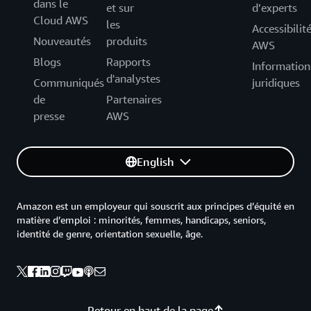
dans le
et sur
d’experts
Cloud AWS
les
Accessibilit
Nouveautés
produits
AWS
Blogs
Rapports
Information
d'analystes
Communiqués
juridiques
de
Partenaires
presse
AWS
English
Amazon est un employeur qui souscrit aux principes d’équité en
matière d’emploi : minorités, femmes, handicaps, seniors,
identité de genre, orientation sexuelle, âge.
Retour en haut de la page