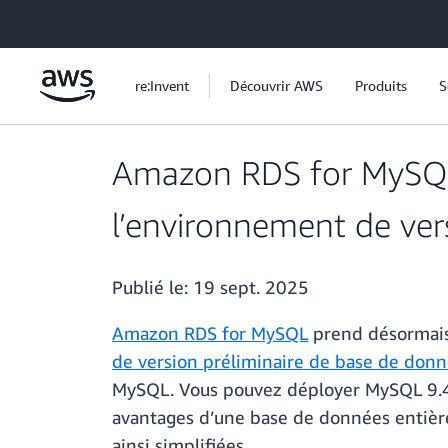
Passer au contenu principal
re:Invent
Découvrir AWS
Produits
S
Amazon RDS for MySQL 
l’environnement de ve
Publié le:
19 sept. 2025
Amazon RDS for MySQL
prend désormais 
de version préliminaire de base de do
MySQL. Vous pouvez déployer MySQL 9.4 
avantages d’une base de données entièrem
ainsi simplifiées.