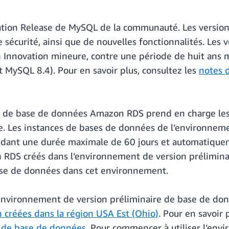
vation Release de MySQL de la communauté. Les versi
de sécurité, ainsi que de nouvelles fonctionnalités. Le
on Innovation mineure, contre une période de huit an
 MySQL 8.4). Pour en savoir plus, consultez les
notes 
e de base de données Amazon RDS prend en charge les
e. Les instances de bases de données de l’environneme
ant une durée maximale de 60 jours et automatiquem
RDS créés dans l’environnement de version préliminai
base de données dans cet environnement.
’environnement de version préliminaire de base de 
n créées dans la région USA Est (Ohio)
. Pour en savoir 
e de base de données
. Pour commencer à utiliser l’env