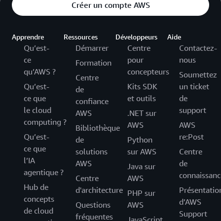
Créer un compte AWS
Apprendre
Ressources
Développeurs
Aide
Qu’est-
Démarrer
Centre
Contactez-
ce
pour
nous
Formation
qu’AWS ?
concepteurs
Soumettez
Centre
Qu’est-
Kits SDK
un ticket
de
ce que
et outils
de
confiance
le cloud
support
AWS
.NET sur
computing ?
AWS
AWS
Bibliothèque
Qu’est-
re:Post
de
Python
ce que
solutions
sur AWS
Centre
l’IA
AWS
de
Java sur
agentique ?
connaissanc
Centre
AWS
Hub de
d'architecture
Présentatio
PHP sur
concepts
d’AWS
Questions
AWS
de cloud
Support
fréquentes
JavaScript