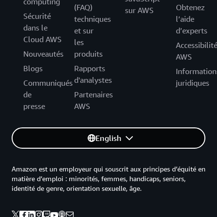
computing
(FAQ)
Obtenez
sur AWS
Sécurité
techniques
l’aide
dans le
et sur
d’experts
Cloud AWS
les
Accessibilit
Nouveautés
produits
AWS
Blogs
Rapports
Information
d'analystes
Communiqués
juridiques
de
Partenaires
presse
AWS
English
Amazon est un employeur qui souscrit aux principes d’équité en
matière d’emploi : minorités, femmes, handicaps, seniors,
identité de genre, orientation sexuelle, âge.