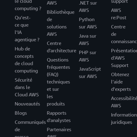
le cloud
support
AWS
.NET sur
computing ?
AWS
AWS
Bibliothèque
Qu’est-
re:Post
de
Python
ce que
solutions
sur AWS
Centre
l’IA
AWS
de
Java sur
agentique ?
connaissanc
Centre
AWS
Hub de
d'architecture
Présentatio
PHP sur
concepts
d’AWS
Questions
AWS
de cloud
Support
fréquentes
JavaScript
computing
(FAQ)
Obtenez
sur AWS
Sécurité
techniques
l’aide
dans le
et sur
d’experts
Cloud AWS
les
Accessibilit
Nouveautés
produits
AWS
Blogs
Rapports
Information
d'analystes
Communiqués
juridiques
de
Partenaires
presse
AWS