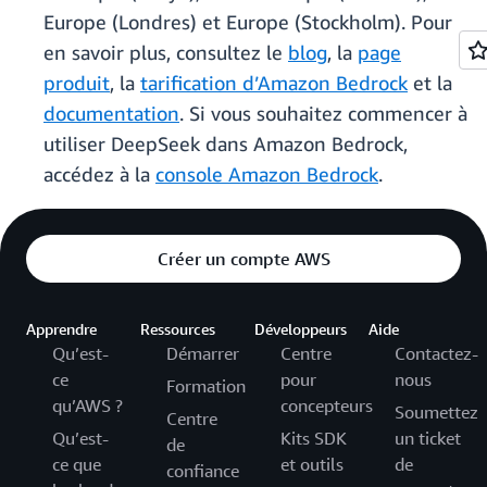
Europe (Londres) et Europe (Stockholm). Pour
en savoir plus, consultez le
blog
, la
page
produit
, la
tarification d’Amazon Bedrock
et la
documentation
. Si vous souhaitez commencer à
utiliser DeepSeek dans Amazon Bedrock,
accédez à la
console Amazon Bedrock
.
Créer un compte AWS
Apprendre
Ressources
Développeurs
Aide
Qu’est-
Démarrer
Centre
Contactez-
ce
pour
nous
Formation
qu’AWS ?
concepteurs
Soumettez
Centre
Qu’est-
Kits SDK
un ticket
de
ce que
et outils
de
confiance