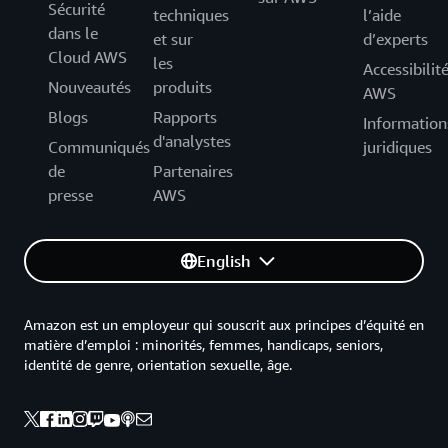
Sécurité
techniques
l’aide
dans le
et sur
d’experts
Cloud AWS
les
Accessibilit
Nouveautés
produits
AWS
Blogs
Rapports
Information
d'analystes
Communiqués
juridiques
de
Partenaires
presse
AWS
English
Amazon est un employeur qui souscrit aux principes d’équité en
matière d’emploi : minorités, femmes, handicaps, seniors,
identité de genre, orientation sexuelle, âge.