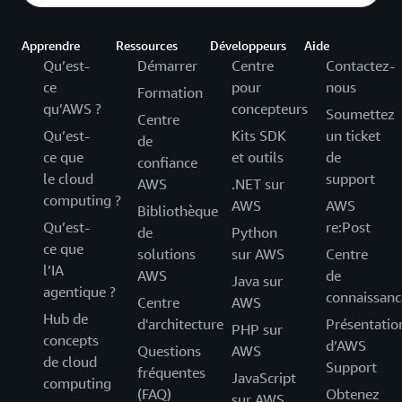
Apprendre
Ressources
Développeurs
Aide
Qu’est-
Démarrer
Centre
Contactez-
ce
pour
nous
Formation
qu’AWS ?
concepteurs
Soumettez
Centre
Qu’est-
Kits SDK
un ticket
de
ce que
et outils
de
confiance
le cloud
support
AWS
.NET sur
computing ?
AWS
AWS
Bibliothèque
Qu’est-
re:Post
de
Python
ce que
solutions
sur AWS
Centre
l’IA
AWS
de
Java sur
agentique ?
connaissanc
Centre
AWS
Hub de
d'architecture
Présentatio
PHP sur
concepts
d’AWS
Questions
AWS
de cloud
Support
fréquentes
JavaScript
computing
(FAQ)
Obtenez
sur AWS