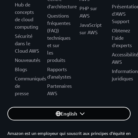
Hub de
d'architecture
Présentatio
PHP sur
concepts
d’AWS
Questions
AWS
de cloud
Support
fréquentes
JavaScript
computing
(FAQ)
Obtenez
sur AWS
Sécurité
techniques
l’aide
dans le
et sur
d’experts
Cloud AWS
les
Accessibilit
Nouveautés
produits
AWS
Blogs
Rapports
Information
d'analystes
Communiqués
juridiques
de
Partenaires
presse
AWS
English
Amazon est un employeur qui souscrit aux principes d’équité en