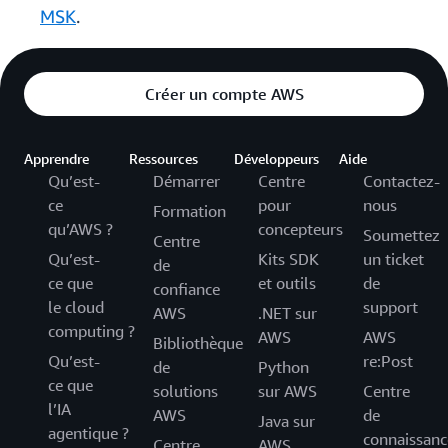
MSK
.
Créer un compte AWS
Apprendre
Ressources
Développeurs
Aide
Qu’est-
Démarrer
Centre
Contactez-
ce
pour
nous
Formation
qu’AWS ?
concepteurs
Soumettez
Centre
Qu’est-
Kits SDK
un ticket
de
ce que
et outils
de
confiance
le cloud
support
AWS
.NET sur
computing ?
AWS
AWS
Bibliothèque
Qu’est-
re:Post
de
Python
ce que
solutions
sur AWS
Centre
l’IA
AWS
de
Java sur
agentique ?
connaissanc
Centre
AWS