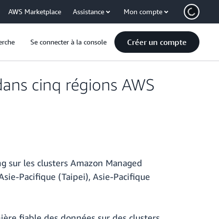
AWS Marketplace
Assistance
Mon compte
Créer un compte
erche
Se connecter à la console
dans cinq régions AWS
ng sur les clusters Amazon Managed
sie-Pacifique (Taipei), Asie-Pacifique
ère fiable des données sur des clusters