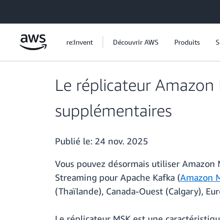
Passer au contenu principal
re:Invent
Découvrir AWS
Produits
S
Le réplicateur Amazon
supplémentaires
Publié le:
24 nov. 2025
Vous pouvez désormais utiliser Amazon 
Streaming pour Apache Kafka (
Amazon 
(Thaïlande), Canada-Ouest (Calgary), Eu
Le réplicateur MSK est une caractéristi