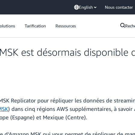
English
Nous contacter
olutions
Tarification
Ressources
Rech
 MSK est désormais disponible 
MSK Replicator pour répliquer les données de streami
MSK
) dans cinq régions AWS supplémentaires, à savoir A
rope (Espagne) et Mexique (Centre).
que d'Amazon MSK qui vous permet de répliquer de mani