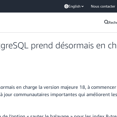
English
Nous contacter
Rech
reSQL prend désormais en cha
rmais en charge la version majeure 18, à commencer 
 à jour communautaires importantes qui améliorent les
 de l’option « sauter le balayage » pour les index B-tr