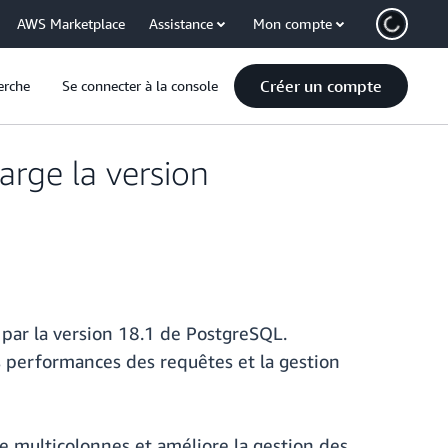
AWS Marketplace
Assistance
Mon compte
Créer un compte
erche
Se connecter à la console
rge la version
par la version 18.1 de PostgreSQL.
 performances des requêtes et la gestion
ee multicolonnes et améliore la gestion des