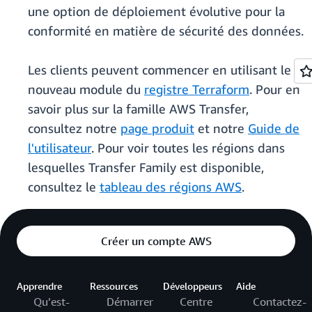
une option de déploiement évolutive pour la
conformité en matière de sécurité des données.
Les clients peuvent commencer en utilisant le
nouveau module du
registre Terraform
. Pour en
savoir plus sur la famille AWS Transfer,
consultez notre
page produit
et notre
Guide de
l'utilisateur
. Pour voir toutes les régions dans
lesquelles Transfer Family est disponible,
consultez le
tableau des régions AWS
.
Créer un compte AWS
Apprendre
Ressources
Développeurs
Aide
Qu’est-
Démarrer
Centre
Contactez-