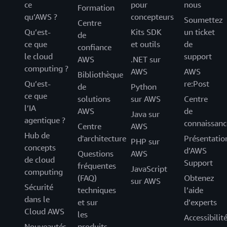
ce
pour
nous
Formation
qu’AWS ?
concepteurs
Soumettez
Centre
Qu’est-
Kits SDK
un ticket
de
ce que
et outils
de
confiance
le cloud
support
AWS
.NET sur
computing ?
AWS
AWS
Bibliothèque
Qu’est-
re:Post
de
Python
ce que
solutions
sur AWS
Centre
l’IA
AWS
de
Java sur
agentique ?
connaissanc
Centre
AWS
Hub de
d'architecture
Présentatio
PHP sur
concepts
d’AWS
Questions
AWS
de cloud
Support
fréquentes
JavaScript
computing
(FAQ)
Obtenez
sur AWS
Sécurité
techniques
l’aide
dans le
et sur
d’experts
Cloud AWS
les
Accessibilit
Nouveautés
produits