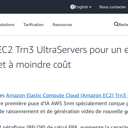
English
Nous contacter
olutions
Tarification
Ressources
Rech
2 Trn3 UltraServers pour un en
 et à moindre coût
des
Amazon Elastic Compute Cloud (Amazon EC2) Trn3 
tre première puce d'IA AWS 3nm spécialement conçue po
 de raisonnement et de génération vidéo de nouvelle g
pétaflops (PFLOP) de calcul FP8, augmente la capacit