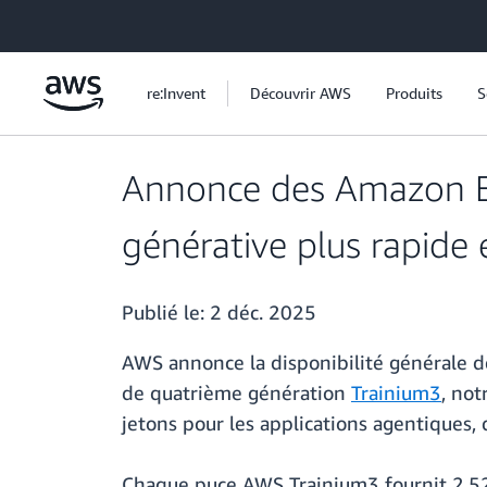
Passer au contenu principal
re:Invent
Découvrir AWS
Produits
S
Annonce des Amazon EC
générative plus rapide
Publié le:
2 déc. 2025
AWS annonce la disponibilité générale 
de quatrième génération
Trainium3
, no
jetons pour les applications agentiques,
Chaque puce AWS Trainium3 fournit 2,52 