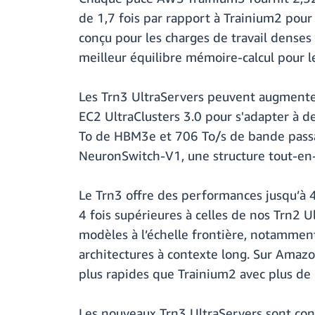
de 1,7 fois par rapport à Trainium2 po
conçu pour les charges de travail dense
meilleur équilibre mémoire-calcul pour 
Les Trn3 UltraServers peuvent augmenter
EC2 UltraClusters 3.0 pour s'adapter à d
To de HBM3e et 706 To/s de bande passa
NeuronSwitch-V1, une structure tout-en-
Le Trn3 offre des performances jusqu’à 
4 fois supérieures à celles de nos Trn2 U
modèles à l’échelle frontière, notamment
architectures à contexte long. Sur Amazo
plus rapides que Trainium2 avec plus de 5
Les nouveaux Trn3 UltraServers sont con