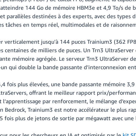
ur atteindre 144 Go de mémoire HBM3e et 4,9 To/s de 
s et parallèles destinées à des experts, avec des type
les tâches en temps réel, multimodales et de raisonne
 verticalement jusqu'à 144 puces Trainium3 (362 FP8 
es centaines de milliers de puces. Un Trn3 UltraServer
nte mémoire agrégée. Le serveur Trn3 UltraServer de 
un qui double la bande passante d'interconnexion entr
4,4 fois plus élevées, une bande passante mémoire 3,9
ltraServers, offrant le meilleur rapport prix/performa
 l’apprentissage par renforcement, le mélange d’exper
n Bedrock, Trainium3 est notre accélérateur le plus rap
 fois plus de jetons de sortie par mégawatt avec une la
çus pour les chercheurs en IA et optimisés par le
kit 