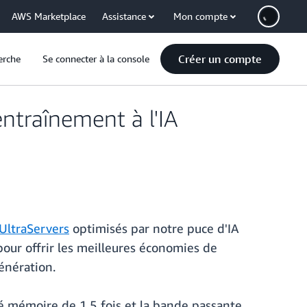
AWS Marketplace
Assistance
Mon compte
Créer un compte
erche
Se connecter à la console
traînement à l'IA
UltraServers
optimisés par notre puce d'IA
ur offrir les meilleures économies de
énération.
é mémoire de 1,5 fois et la bande passante