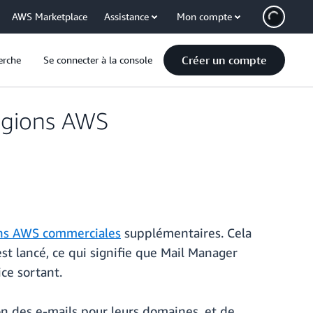
AWS Marketplace
Assistance
Mon compte
Créer un compte
erche
Se connecter à la console
régions AWS
ns AWS commerciales
supplémentaires. Cela
t lancé, ce qui signifie que Mail Manager
ce sortant.
n des e-mails pour leurs domaines, et de