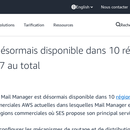
English
Nous contacter
olutions
Tarification
Ressources
Rech
désormais disponible dans 10 
7 au total
 Mail Manager est désormais disponible dans 10
régio
rciales AWS actuelles dans lesquelles Mail Manager es
gions commerciales où SES propose son principal servi
configurer les mécanismes de routage et de distributio