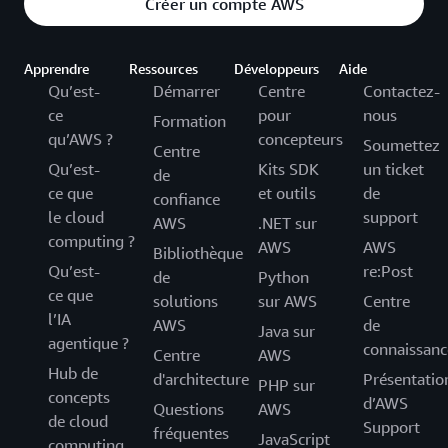
Créer un compte AWS
Apprendre
Ressources
Développeurs
Aide
Qu’est-
Démarrer
Centre
Contactez-
ce
pour
nous
Formation
qu’AWS ?
concepteurs
Soumettez
Centre
Qu’est-
Kits SDK
un ticket
de
ce que
et outils
de
confiance
le cloud
support
AWS
.NET sur
computing ?
AWS
AWS
Bibliothèque
Qu’est-
re:Post
de
Python
ce que
solutions
sur AWS
Centre
l’IA
AWS
de
Java sur
agentique ?
connaissanc
Centre
AWS
Hub de
d'architecture
Présentatio
PHP sur
concepts
d’AWS
Questions
AWS
de cloud
Support
fréquentes
JavaScript
computing