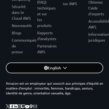
(FAQ)
Obtenez
sur AWS
Sécurité
techniques
l’aide
dans le
et sur
d’experts
Cloud AWS
les
Accessibilit
Nouveautés
produits
AWS
Blogs
Rapports
Information
d'analystes
Communiqués
juridiques
de
Partenaires
presse
AWS
English
Amazon est un employeur qui souscrit aux principes d’équité en
matière d’emploi : minorités, femmes, handicaps, seniors,
identité de genre, orientation sexuelle, âge.