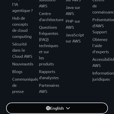
l’IA
AWS
de
Java sur
agentique ?
connaissanc
Centre
AWS
Hub de
d'architecture
Présentatio
PHP sur
concepts
d’AWS
Questions
AWS
de cloud
Support
fréquentes
JavaScript
computing
(FAQ)
Obtenez
sur AWS
Sécurité
techniques
l’aide
dans le
et sur
d’experts
Cloud AWS
les
Accessibilit
Nouveautés
produits
AWS
Blogs
Rapports
Information
d'analystes
Communiqués
juridiques
de
Partenaires
presse
AWS
English