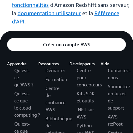
fonctionnalités
d'Amazon Redshift sans serveur,
la
documentation utilisateur
et la
Référence
d'API
.
Créer un compte AWS
Apprendre
Ressources
Développeurs
Aide
Qu’est-
Démarrer
Centre
Contactez-
ce
pour
nous
Formation
qu’AWS ?
concepteurs
Soumettez
Centre
Qu’est-
Kits SDK
un ticket
de
ce que
et outils
de
confiance
le cloud
support
AWS
.NET sur
computing ?
AWS
AWS
Bibliothèque
Qu’est-
re:Post
de
Python
ce que
solutions
sur AWS
Centre