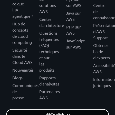
ce que
solutions
sur AWS
Centre
l’IA
AWS
de
Java sur
agentique ?
connaissanc
Centre
AWS
Hub de
d'architecture
Présentatio
PHP sur
concepts
d’AWS
Questions
AWS
de cloud
Support
fréquentes
JavaScript
computing
(FAQ)
Obtenez
sur AWS
Sécurité
techniques
l’aide
dans le
et sur
d’experts
Cloud AWS
les
Accessibilit
Nouveautés
produits
AWS
Blogs
Rapports
Information
d'analystes
Communiqués
juridiques
de
Partenaires
presse
AWS
English