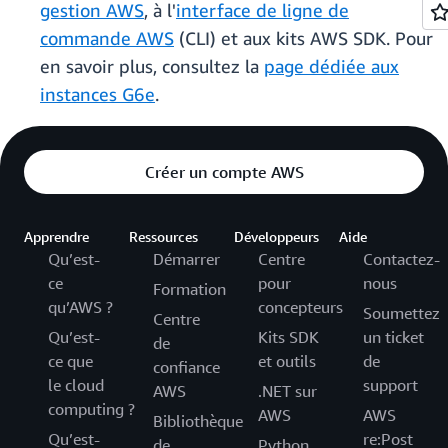
gestion AWS
, à l'
interface de ligne de
commande AWS
(CLI) et aux kits AWS SDK. Pour
en savoir plus, consultez la
page dédiée aux
instances G6e
.
Créer un compte AWS
Apprendre
Ressources
Développeurs
Aide
Qu’est-
Démarrer
Centre
Contactez-
ce
pour
nous
Formation
qu’AWS ?
concepteurs
Soumettez
Centre
Qu’est-
Kits SDK
un ticket
de
ce que
et outils
de
confiance
le cloud
support
AWS
.NET sur
computing ?
AWS
AWS
Bibliothèque
Qu’est-
re:Post
de
Python