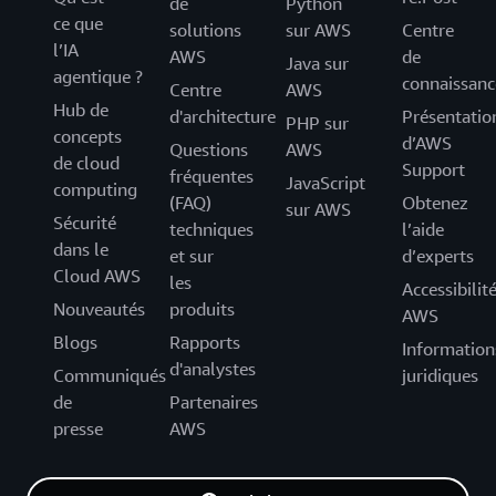
de
Python
ce que
solutions
sur AWS
Centre
l’IA
AWS
de
Java sur
agentique ?
connaissanc
Centre
AWS
Hub de
d'architecture
Présentatio
PHP sur
concepts
d’AWS
Questions
AWS
de cloud
Support
fréquentes
JavaScript
computing
(FAQ)
Obtenez
sur AWS
Sécurité
techniques
l’aide
dans le
et sur
d’experts
Cloud AWS
les
Accessibilit
Nouveautés
produits
AWS
Blogs
Rapports
Information
d'analystes
Communiqués
juridiques
de
Partenaires
presse
AWS