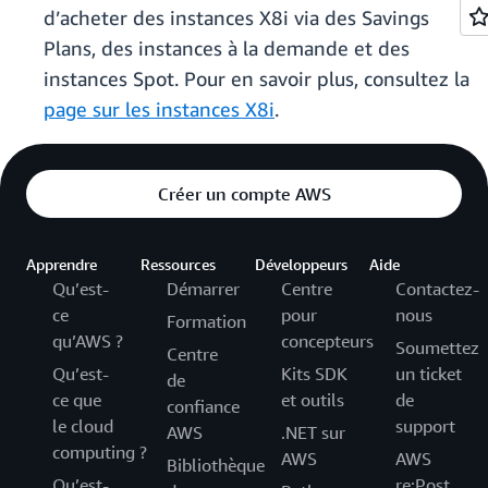
d’acheter des instances X8i via des Savings
Plans, des instances à la demande et des
instances Spot. Pour en savoir plus, consultez la
page sur les instances X8i
.
Créer un compte AWS
Apprendre
Ressources
Développeurs
Aide
Qu’est-
Démarrer
Centre
Contactez-
ce
pour
nous
Formation
qu’AWS ?
concepteurs
Soumettez
Centre
Qu’est-
Kits SDK
un ticket
de
ce que
et outils
de
confiance
le cloud
support
AWS
.NET sur
computing ?
AWS
AWS
Bibliothèque
Qu’est-
re:Post