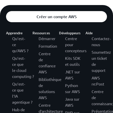
Créer un compte AWS
Apprendre
Ressources
Développeurs
Aide
Qu’est-
Démarrer
Centre
Contactez-
ce
pour
nous
Formation
qu’AWS ?
concepteurs
Soumettez
Centre
Qu’est-
Kits SDK
un ticket
de
ce que
et outils
de
confiance
le cloud
support
AWS
.NET sur
computing ?
AWS
AWS
Bibliothèque
Qu’est-
re:Post
de
Python
ce que
solutions
sur AWS
Centre
l’IA
AWS
de
Java sur
agentique ?
connaissanc
Centre
AWS
Hub de
d'architecture
Présentatio
PHP sur