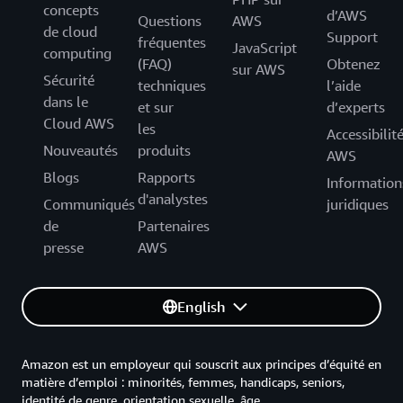
concepts
d’AWS
Questions
AWS
de cloud
Support
fréquentes
JavaScript
computing
(FAQ)
Obtenez
sur AWS
Sécurité
techniques
l’aide
dans le
et sur
d’experts
Cloud AWS
les
Accessibilit
Nouveautés
produits
AWS
Blogs
Rapports
Information
d'analystes
Communiqués
juridiques
de
Partenaires
presse
AWS
English
Amazon est un employeur qui souscrit aux principes d’équité en
matière d’emploi : minorités, femmes, handicaps, seniors,
identité de genre, orientation sexuelle, âge.