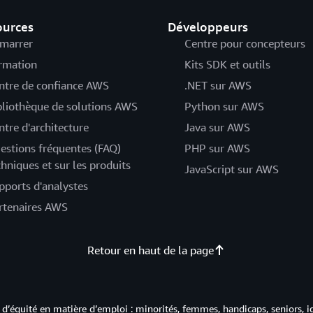
ources
Développeurs
marrer
Centre pour concepteurs
rmation
Kits SDK et outils
ntre de confiance AWS
.NET sur AWS
bliothèque de solutions AWS
Python sur AWS
ntre d'architecture
Java sur AWS
estions fréquentes (FAQ)
PHP sur AWS
chniques et sur les produits
JavaScript sur AWS
pports d'analystes
rtenaires AWS
Retour en haut de la page
d’équité en matière d’emploi : minorités, femmes, handicaps, seniors, i