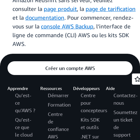
Amazon Redshift sans serveur, veuillez
consulter la
page produit
, la
page de tarification
et la
documentation
. Pour commencer, rendez-
vous sur la
console AWS Backup
, l’interface de
ligne de commande (CLI) AWS ou les kits SDK
AWS.
Créer un compte AWS
Apprendre
Ressources
Développeurs
Aide
Qu’est-
Démarrer
Centre
Contactez-
ce
pour
nous
Formation
qu’AWS ?
concepteurs
Soumettez
Centre
Qu’est-
Kits SDK
un ticket
de
ce que
et outils
de
confiance
le cloud
support
AWS
.NET sur