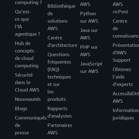
computing ?
AWS
AWS
Bibliothèque
Qu’est-
re:Post
de
Python
ce que
solutions
sur AWS
Centre
l’IA
AWS
de
Java sur
agentique ?
connaissanc
Centre
AWS
Hub de
d'architecture
Présentatio
PHP sur
concepts
d’AWS
Questions
AWS
de cloud
Support
fréquentes
JavaScript
computing
(FAQ)
Obtenez
sur AWS
Sécurité
techniques
l’aide
dans le
et sur
d’experts
Cloud AWS
les
Accessibilit
Nouveautés
produits
AWS
Blogs
Rapports
Information
d'analystes
Communiqués
juridiques
de
Partenaires
presse
AWS