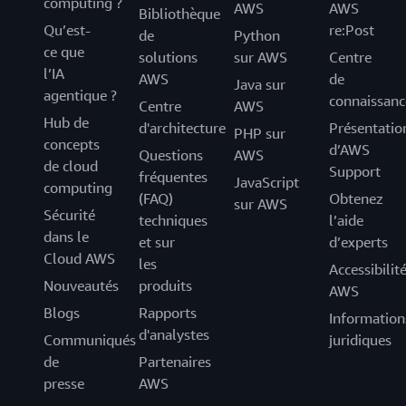
computing ?
AWS
AWS
Bibliothèque
Qu’est-
re:Post
de
Python
ce que
solutions
sur AWS
Centre
l’IA
AWS
de
Java sur
agentique ?
connaissanc
Centre
AWS
Hub de
d'architecture
Présentatio
PHP sur
concepts
d’AWS
Questions
AWS
de cloud
Support
fréquentes
JavaScript
computing
(FAQ)
Obtenez
sur AWS
Sécurité
techniques
l’aide
dans le
et sur
d’experts
Cloud AWS
les
Accessibilit
Nouveautés
produits
AWS
Blogs
Rapports
Information
d'analystes
Communiqués
juridiques
de
Partenaires
presse
AWS