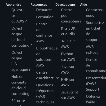
Apprendre
Ressources
Développeurs
Aide
Qu’est-
Démarrer
Centre
Contactez-
ce
pour
nous
Formation
qu’AWS ?
concepteurs
Soumettez
Centre
Qu’est-
Kits SDK
un ticket
de
ce que
et outils
de
confiance
le cloud
support
AWS
.NET sur
computing ?
AWS
AWS
Bibliothèque
Qu’est-
re:Post
de
Python
ce que
solutions
sur AWS
Centre
l’IA
AWS
de
Java sur
agentique ?
connaissanc
Centre
AWS
Hub de
d'architecture
Présentatio
PHP sur
concepts
d’AWS
Questions
AWS
de cloud
Support
fréquentes
JavaScript
computing
(FAQ)
Obtenez
sur AWS
Sécurité
techniques
l’aide