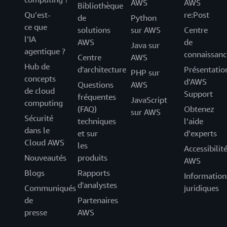
AWS
AWS
Bibliothèque
Qu’est-
re:Post
de
Python
ce que
solutions
sur AWS
Centre
l’IA
AWS
de
Java sur
agentique ?
connaissanc
Centre
AWS
Hub de
d'architecture
Présentatio
PHP sur
concepts
d’AWS
Questions
AWS
de cloud
Support
fréquentes
JavaScript
computing
(FAQ)
Obtenez
sur AWS
Sécurité
techniques
l’aide
dans le
et sur
d’experts
Cloud AWS
les
Accessibilit
Nouveautés
produits
AWS
Blogs
Rapports
Information
d'analystes
Communiqués
juridiques
de
Partenaires
presse
AWS