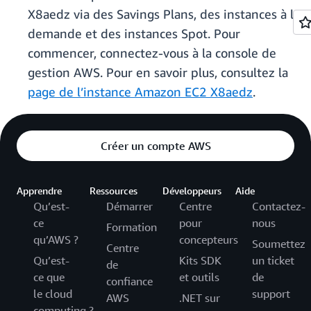
X8aedz via des Savings Plans, des instances à la
demande et des instances Spot. Pour
commencer, connectez-vous à la console de
gestion AWS. Pour en savoir plus, consultez la
page de l’instance Amazon EC2 X8aedz
.
Créer un compte AWS
Apprendre
Ressources
Développeurs
Aide
Qu’est-
Démarrer
Centre
Contactez-
ce
pour
nous
Formation
qu’AWS ?
concepteurs
Soumettez
Centre
Qu’est-
Kits SDK
un ticket
de
ce que
et outils
de
confiance
le cloud
support
AWS
.NET sur
computing ?