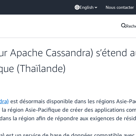
English
Nous contacter
Rech
 Apache Cassandra) s’étend au
ique (Thaïlande)
dra)
est désormais disponible dans les régions Asie-Paci
e la région Asie-Pacifique de créer des applications co
 dans la région afin de répondre aux exigences de rés
) est un service de base de données compatible avec 