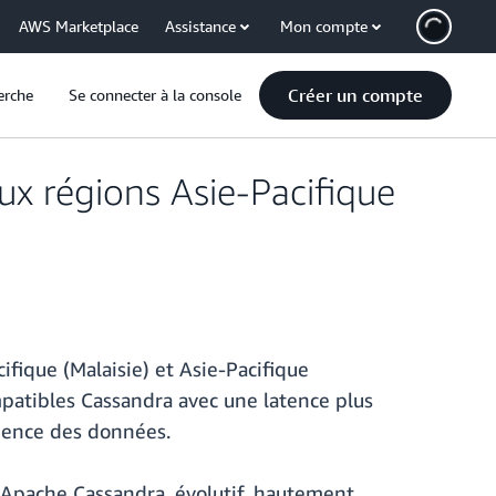
AWS Marketplace
Assistance
Mon compte
Créer un compte
erche
Se connecter à la console
x régions Asie-Pacifique
fique (Malaisie) et Asie-Pacifique
mpatibles Cassandra avec une latence plus
idence des données.
Apache Cassandra, évolutif, hautement