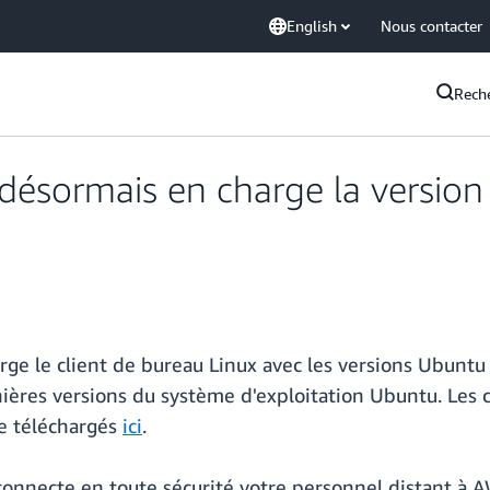
English
Nous contacter
Rech
désormais en charge la version
e le client de bureau Linux avec les versions Ubuntu
nières versions du système d'exploitation Ubuntu. Les
e téléchargés
ici
.
onnecte en toute sécurité votre personnel distant à A