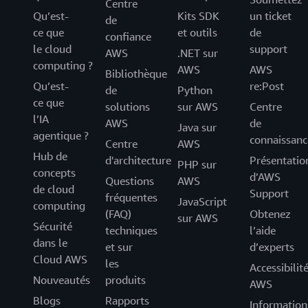
Centre
Qu’est-
Kits SDK
un ticket
de
ce que
et outils
de
confiance
le cloud
support
AWS
.NET sur
computing ?
AWS
AWS
Bibliothèque
Qu’est-
re:Post
de
Python
ce que
solutions
sur AWS
Centre
l’IA
AWS
de
Java sur
agentique ?
connaissanc
Centre
AWS
Hub de
d'architecture
Présentatio
PHP sur
concepts
d’AWS
Questions
AWS
de cloud
Support
fréquentes
JavaScript
computing
(FAQ)
Obtenez
sur AWS
Sécurité
techniques
l’aide
dans le
et sur
d’experts
Cloud AWS
les
Accessibilit
Nouveautés
produits
AWS
Blogs
Rapports
Information