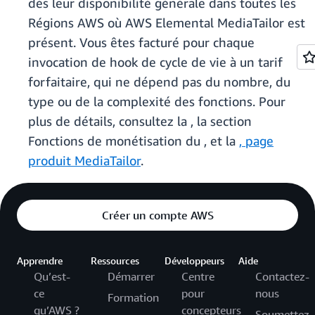
dès leur disponibilité générale dans toutes les
Régions AWS où AWS Elemental MediaTailor est
présent. Vous êtes facturé pour chaque
invocation de hook de cycle de vie à un tarif
forfaitaire, qui ne dépend pas du nombre, du
type ou de la complexité des fonctions. Pour
plus de détails, consultez la
, la section
Fonctions de monétisation du
, et la
, page
produit MediaTailor
.
Créer un compte AWS
Apprendre
Ressources
Développeurs
Aide
Qu’est-
Démarrer
Centre
Contactez-
ce
pour
nous
Formation
qu’AWS ?
concepteurs
Soumettez