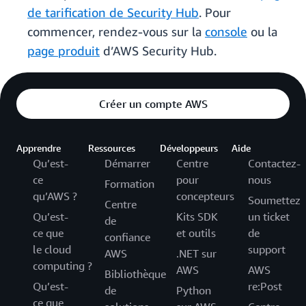
de tarification de Security Hub
. Pour
commencer, rendez-vous sur la
console
ou la
page produit
d’AWS Security Hub.
Créer un compte AWS
Apprendre
Ressources
Développeurs
Aide
Qu’est-
Démarrer
Centre
Contactez-
ce
pour
nous
Formation
qu’AWS ?
concepteurs
Soumettez
Centre
Qu’est-
Kits SDK
un ticket
de
ce que
et outils
de
confiance
le cloud
support
AWS
.NET sur
computing ?
AWS
AWS
Bibliothèque
Qu’est-
re:Post
de
Python
ce que