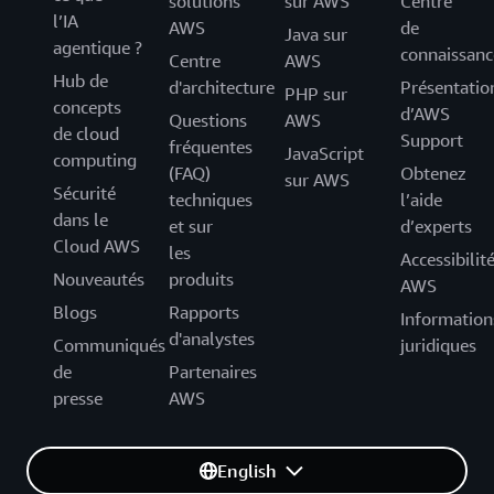
solutions
sur AWS
Centre
l’IA
AWS
de
Java sur
agentique ?
connaissanc
Centre
AWS
Hub de
d'architecture
Présentatio
PHP sur
concepts
d’AWS
Questions
AWS
de cloud
Support
fréquentes
JavaScript
computing
(FAQ)
Obtenez
sur AWS
Sécurité
techniques
l’aide
dans le
et sur
d’experts
Cloud AWS
les
Accessibilit
Nouveautés
produits
AWS
Blogs
Rapports
Information
d'analystes
Communiqués
juridiques
de
Partenaires
presse
AWS
English