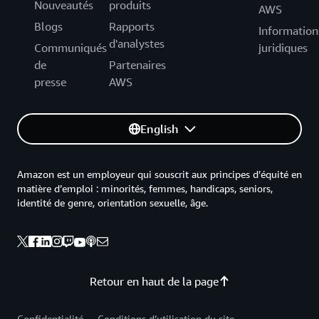
Nouveautés
produits
AWS
Blogs
Rapports
Information
d'analystes
Communiqués
juridiques
de
Partenaires
presse
AWS
English
Amazon est un employeur qui souscrit aux principes d’équité en
matière d’emploi : minorités, femmes, handicaps, seniors,
identité de genre, orientation sexuelle, âge.
Retour en haut de la page
Confidentialité
Conditions d’utilisation du site