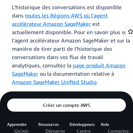
L’historique des conversations est disponible
dans
toutes les Régions AWS où l’agent
accélérateur Amazon SageMaker
est
actuellement disponible. Pour en savoir plus sur
l’agent accélérateur Amazon SageMaker et sur la
manière de tirer parti de l’historique des
conversations dans vos flux de travail
analytiques, consultez la
page produit Amazon
SageMaker
ou la documentation relative à
Amazon SageMaker Unified Studio
.
Créer un compte AWS
Apprendre
Ressources
Développeurs
Aide
Qu’est-
Démarrer
Centre
Contactez-