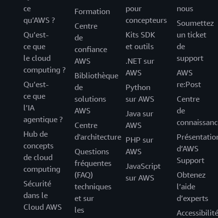
ce
pour
nous
Formation
qu’AWS ?
concepteurs
Soumettez
Centre
Qu’est-
Kits SDK
un ticket
de
ce que
et outils
de
confiance
le cloud
support
AWS
.NET sur
computing ?
AWS
AWS
Bibliothèque
Qu’est-
re:Post
de
Python
ce que
solutions
sur AWS
Centre
l’IA
AWS
de
Java sur
agentique ?
connaissanc
Centre
AWS
Hub de
d'architecture
Présentatio
PHP sur
concepts
d’AWS
Questions
AWS
de cloud
Support
fréquentes
JavaScript
computing
(FAQ)
Obtenez
sur AWS
Sécurité
techniques
l’aide
dans le
et sur
d’experts
Cloud AWS
les
Accessibilit